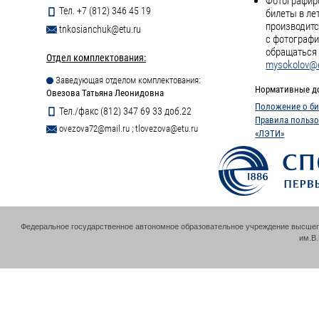
Фотографиро
Тел. +7 (812) 346 45 19
билеты в ле
производитс
tnkosianchuk@etu.ru
с фотографи
обращаться 
Отдел комплектования:
mysokolov@e
Заведующая отделом комплектования:
Нормативные д
Овезова Татьяна Леонидовна
Положение о би
Тел./факс (812) 347 69 33 доб.22
Правила пользо
ovezova72@mail.ru
;
tlovezova@etu.ru
«ЛЭТИ»
Федеральное государственное автономное образовательное учреждение высшег
им.В.