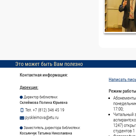
Это может быть Вам полезно
Контактная информация:
Написать пис
Дирекция:
Режим работы
Директор библиотеки:
Абонементы 
Склеймова Полина Юрьевна
понедельник
17:00;
Тел. +7 (812) 346 45 19
Читальный з
pyskleimova@etu.ru
аспирантско
1247) откры
Заместитель директора библиотеки:
студентов 1 
Косьянчук Татьяна Николаевна