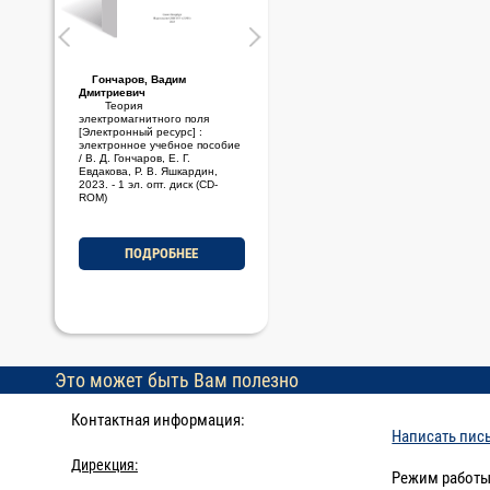
Гончаров, Вадим
Стариченков, Алексей
Дмитриевич
Леонидович
Теория
Основы проектной
электромагнитного поля
деятельности [Электронный
[Электронный ресурс] :
ресурс] : электронное учебно-
электронное учебное пособие
методическое пособие / А. Л.
/ В. Д. Гончаров, Е. Г.
Стариченков, М. Ф. Савельев,
Евдакова, Р. В. Яшкардин,
2023. - 1 эл. опт. диск (CD-
2023. - 1 эл. опт. диск (CD-
ROM)
ROM)
ПОДРОБНЕЕ
ПОДРОБНЕЕ
Это может быть Вам полезно
Контактная информация:
Написать пис
Дирекция:
Режим работы