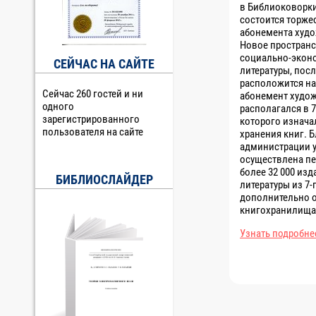
в Библиоковорки
состоится торже
абонемента худо
Новое простран
социально-экон
СЕЙЧАС НА САЙТЕ
литературы, пос
расположится на
Сейчас 260 гостей и ни
абонемент худож
одного
располагался в 
зарегистрированного
которого изнача
пользователя на сайте
хранения книг. 
администрации у
осуществлена пе
более 32 000 из
БИБЛИОСЛАЙДЕР
литературы из 7-
дополнительно о
книгохранилища
Узнать подробне