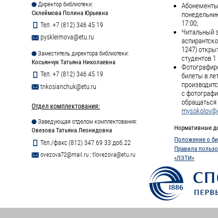
Директор библиотеки:
Абонементы 
Склеймова Полина Юрьевна
понедельник
17:00;
Тел. +7 (812) 346 45 19
Читальный з
pyskleimova@etu.ru
аспирантско
1247) откры
Заместитель директора библиотеки:
студентов 1 
Косьянчук Татьяна Николаевна
Фотографиро
Тел. +7 (812) 346 45 19
билеты в ле
производитс
tnkosianchuk@etu.ru
с фотографи
обращаться 
Отдел комплектования:
mysokolov@e
Заведующая отделом комплектования:
Нормативные д
Овезова Татьяна Леонидовна
Положение о би
Тел./факс (812) 347 69 33 доб.22
Правила пользо
ovezova72@mail.ru
;
tlovezova@etu.ru
«ЛЭТИ»