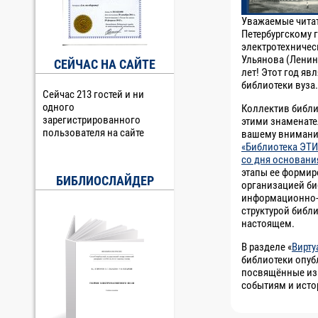
Уважаемые читате
Петербургскому 
электротехническ
Ульянова (Ленин
СЕЙЧАС НА САЙТЕ
лет! Этот год я
библиотеки вуза.
Сейчас 213 гостей и ни
одного
Коллектив библи
зарегистрированного
этими знаменате
пользователя на сайте
вашему внимани
«Библиотека ЭТИ
со дня основани
этапы ее формир
БИБЛИОСЛАЙДЕР
организацией би
информационно-
структурой библ
настоящем.
В разделе «
Вирту
библиотеки опуб
посвящённые из
событиям и исто