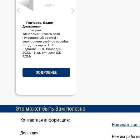
Гончаров, Вадим
Стариченков, Алексей
Дмитриевич
Леонидович
Теория
Основы проектной
электромагнитного поля
деятельности [Электронный
[Электронный ресурс] :
ресурс] : электронное учебно-
электронное учебное пособие
методическое пособие / А. Л.
/ В. Д. Гончаров, Е. Г.
Стариченков, М. Ф. Савельев,
Евдакова, Р. В. Яшкардин,
2023. - 1 эл. опт. диск (CD-
2023. - 1 эл. опт. диск (CD-
ROM)
ROM)
ПОДРОБНЕЕ
ПОДРОБНЕЕ
Это может быть Вам полезно
Контактная информация:
Написать пис
Дирекция:
Режим работы