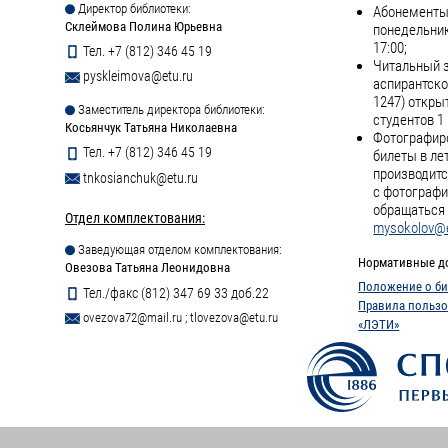
Директор библиотеки:
Абонементы 
Склеймова Полина Юрьевна
понедельник
17:00;
Тел. +7 (812) 346 45 19
Читальный з
pyskleimova@etu.ru
аспирантско
1247) откры
Заместитель директора библиотеки:
студентов 1 
Косьянчук Татьяна Николаевна
Фотографиро
Тел. +7 (812) 346 45 19
билеты в ле
производитс
tnkosianchuk@etu.ru
с фотографи
обращаться 
Отдел комплектования:
mysokolov@e
Заведующая отделом комплектования:
Нормативные д
Овезова Татьяна Леонидовна
Положение о би
Тел./факс (812) 347 69 33 доб.22
Правила пользо
ovezova72@mail.ru
;
tlovezova@etu.ru
«ЛЭТИ»