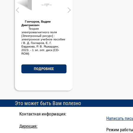
Гончаров, Вадим
Стариченков, Алексей
Дмитриевич
Леонидович
Теория
Основы проектной
электромагнитного поля
деятельности [Электронный
[Электронный ресурс] :
ресурс] : электронное учебно-
электронное учебное пособие
методическое пособие / А. Л.
/ В. Д. Гончаров, Е. Г.
Стариченков, М. Ф. Савельев,
Евдакова, Р. В. Яшкардин,
2023. - 1 эл. опт. диск (CD-
2023. - 1 эл. опт. диск (CD-
ROM)
ROM)
ПОДРОБНЕЕ
ПОДРОБНЕЕ
Это может быть Вам полезно
Контактная информация:
Написать пис
Дирекция:
Режим работы