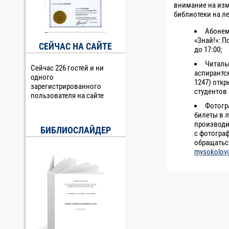
внимание на изм
библиотеки на л
Абонем
«Знай!»: П
СЕЙЧАС НА САЙТЕ
до 17:00;
Читаль
Сейчас 226 гостей и ни
аспирантс
одного
1247) откр
зарегистрированного
студентов 1
пользователя на сайте
Фотогр
билеты в 
производи
БИБЛИОСЛАЙДЕР
с фотогра
обращатьс
mysokolov