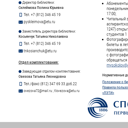
Директор библиотеки:
Абонементы 
Склеймова Полина Юрьевна
понедельник
17:00;
Тел. +7 (812) 346 45 19
Читальный з
pyskleimova@etu.ru
аспирантско
1247) откры
Заместитель директора библиотеки:
студентов 1 
Косьянчук Татьяна Николаевна
Фотографиро
Тел. +7 (812) 346 45 19
билеты в ле
производитс
tnkosianchuk@etu.ru
с фотографи
обращаться 
Отдел комплектования:
mysokolov@e
Заведующая отделом комплектования:
Нормативные д
Овезова Татьяна Леонидовна
Положение о би
Тел./факс (812) 347 69 33 доб.22
Правила пользо
ovezova72@mail.ru
;
tlovezova@etu.ru
«ЛЭТИ»