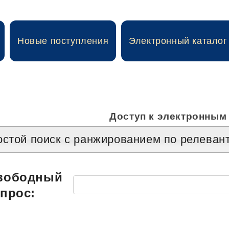
Новые поступления
Электронный каталог
Доступ к электронным
стой поиск c ранжированием по релеван
вободный
апрос: