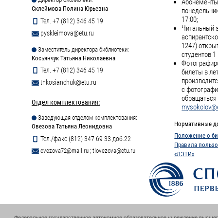
Абонементы 
Склеймова Полина Юрьевна
понедельник
17:00;
Тел. +7 (812) 346 45 19
Читальный з
pyskleimova@etu.ru
аспирантско
1247) откры
Заместитель директора библиотеки:
студентов 1 
Косьянчук Татьяна Николаевна
Фотографиро
Тел. +7 (812) 346 45 19
билеты в ле
производитс
tnkosianchuk@etu.ru
с фотографи
обращаться 
Отдел комплектования:
mysokolov@e
Заведующая отделом комплектования:
Нормативные д
Овезова Татьяна Леонидовна
Положение о би
Тел./факс (812) 347 69 33 доб.22
Правила пользо
ovezova72@mail.ru
;
tlovezova@etu.ru
«ЛЭТИ»
Федеральное государственное автономное образовательное учреждение высшег