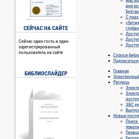
Мастер
дня р
Булга
С пра
«Зигму
СЕЙЧАС НА САЙТЕ
глубин
Доступ
Доступ
Сейчас один гость и один
Доступ
зарегистрированный
пользователь на сайте
Спроси библ
Подписаться
Главная
БИБЛИОСЛАЙДЕР
Электронный
Ресурсы
Элект
Элект
доступ
ЭБС ун
Выпус
Новые посту
Поиск
темат
Перио
Бюлле