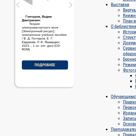
Выставки
Вирту
Книжн
Гончаров, Вадим
Стариченков, Алексей
План 
Дмитриевич
Леонидович
Теория
Основы проектной
О библиотек
электромагнитного поля
деятельности [Электронный
Истори
[Электронный ресурс] :
ресурс] : электронное учебно-
электронное учебное пособие
методическое пособие / А. Л.
Структ
/ В. Д. Гончаров, Е. Г.
Стариченков, М. Ф. Савельев,
Докум
Евдакова, Р. В. Яшкардин,
2023. - 1 эл. опт. диск (CD-
2023. - 1 эл. опт. диск (CD-
ROM)
Серви
ROM)
образ
Брони
ПОДРОБНЕЕ
Режим
ПОДРОБНЕЕ
Фотог
Обучающимс
Правил
Перво
Издан
Запись
Основ
Преподавате
Правил