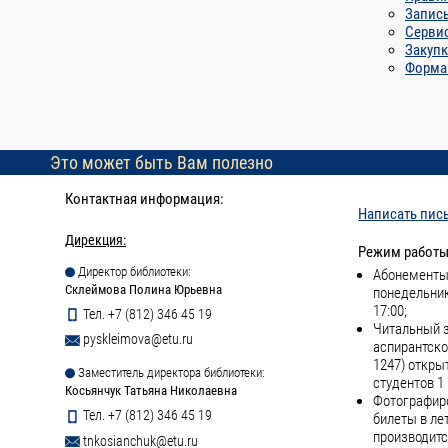
Запись
Сервис
Закупк
Форма
Это может быть Вам полезно
Контактная информация:
Написать пис
Дирекция:
Режим работы
Директор библиотеки:
Абонементы 
Склеймова Полина Юрьевна
понедельник
17:00;
Тел. +7 (812) 346 45 19
Читальный з
pyskleimova@etu.ru
аспирантско
1247) откры
Заместитель директора библиотеки:
студентов 1 
Косьянчук Татьяна Николаевна
Фотографиро
Тел. +7 (812) 346 45 19
билеты в ле
производитс
tnkosianchuk@etu.ru