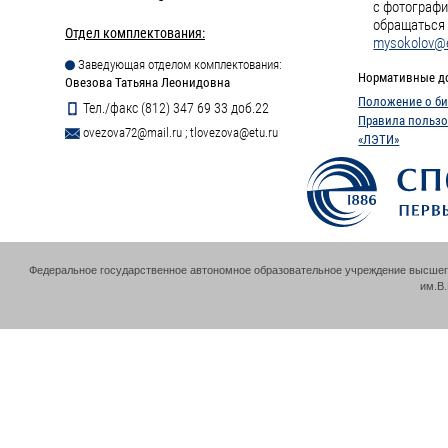
с фотографи
обращаться 
Отдел комплектования:
mysokolov@e
Заведующая отделом комплектования:
Нормативные д
Овезова Татьяна Леонидовна
Положение о би
Тел./факс (812) 347 69 33 доб.22
Правила пользо
ovezova72@mail.ru
;
tlovezova@etu.ru
«ЛЭТИ»
Федеральное государственное автономное образовательное учреждение высшег
им.В.