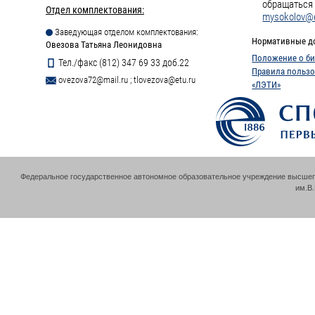
обращаться 
Отдел комплектования:
mysokolov@e
Заведующая отделом комплектования:
Нормативные д
Овезова Татьяна Леонидовна
Положение о би
Тел./факс (812) 347 69 33 доб.22
Правила пользо
ovezova72@mail.ru
;
tlovezova@etu.ru
«ЛЭТИ»
Федеральное государственное автономное образовательное учреждение высшег
им.В.