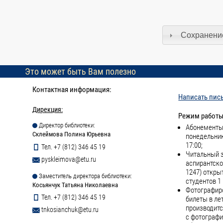
Сохранение
Это может быть Вам полезно
Контактная информация:
Написать пис
Дирекция:
Режим работы
Директор библиотеки:
Абонементы 
Склеймова Полина Юрьевна
понедельник
17:00;
Тел. +7 (812) 346 45 19
Читальный з
pyskleimova@etu.ru
аспирантско
1247) откры
Заместитель директора библиотеки:
студентов 1 
Косьянчук Татьяна Николаевна
Фотографиро
Тел. +7 (812) 346 45 19
билеты в ле
производитс
tnkosianchuk@etu.ru
с фотографи