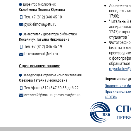
Директор библиотеки:
Абонементы 
Склеймова Полина Юрьевна
понедельник
17:00;
Тел. +7 (812) 346 45 19
Читальный з
pyskleimova@etu.ru
аспирантско
1247) откры
Заместитель директора библиотеки:
студентов 1 
Косьянчук Татьяна Николаевна
Фотографиро
Тел. +7 (812) 346 45 19
билеты в ле
производитс
tnkosianchuk@etu.ru
с фотографи
обращаться 
Отдел комплектования:
mysokolov@e
Заведующая отделом комплектования:
Нормативные д
Овезова Татьяна Леонидовна
Положение о би
Тел./факс (812) 347 69 33 доб.22
Правила пользо
ovezova72@mail.ru
;
tlovezova@etu.ru
«ЛЭТИ»