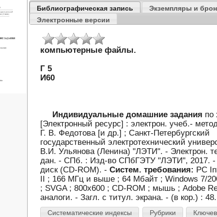
Библиографическая запись
Экземпляры и бро
Электронные версии
компьютерные файлы.
Г 5
И60
Индивидуальные домашние задания
по 
[Электронный ресурс] : электрон. учеб.- метод
Г. В. Федотова [и др.] ; Санкт-Петербургский
государственный электротехнический универ
В.И. Ульянова (Ленина) "ЛЭТИ". - Электрон. 
дан. - СПб. : Изд-во СПбГЭТУ "ЛЭТИ", 2017. - 
диск (CD-ROM). -
Систем. требования:
PC In
II ; 166 МГц и выше ; 64 Мбайт ; Windows 7/20
; SVGA ; 800х600 ; CD-ROM ; мышь ; Adobe R
аналоги. - Загл. с титул. экрана. - (в кор.) : 48.
Систематические индексы
Рубрики
Ключев