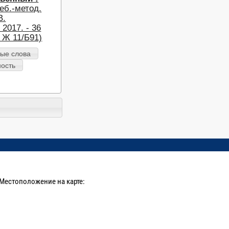
еб.-метод.
В.
2017. - 36
р Ж 11/Б91)
ые слова
ность
Местоположение на карте: