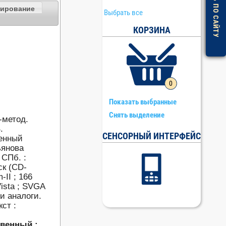
ПОМОЩЬ ПО САЙТУ
нирование
Выбрать все
КОРЗИНА
0
Показать выбранные
Снять выделение
-метод.
.
СЕНСОРНЫЙ ИНТЕРФЕЙС
венный
ьянова
 СПб. :
ск (CD-
-II ; 166
ista ; SVGA
и аналоги.
кст :
твенный :