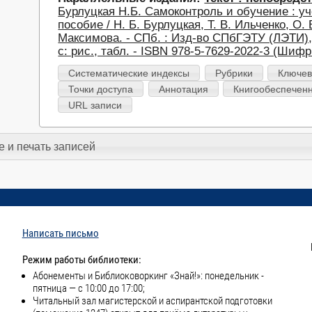
Бурлуцкая Н.Б. Самоконтроль и обучение : уч
пособие / Н. Б. Бурлуцкая, Т. В. Ильченко, О. 
Максимова. - СПб. : Изд-во СПбГЭТУ (ЛЭТИ), 
с: рис., табл. - ISBN 978-5-7629-2022-3 (Шиф
Систематические индексы
Рубрики
Ключев
Точки доступа
Аннотация
Книгообеспечен
URL записи
 и печать записей
Написать письмо
Режим работы библиотеки:
Абонементы и Библиоковоркинг «Знай!»: понедельник -
пятница — с 10:00 до 17:00;
Читальный зал магистерской и аспирантской подготовки