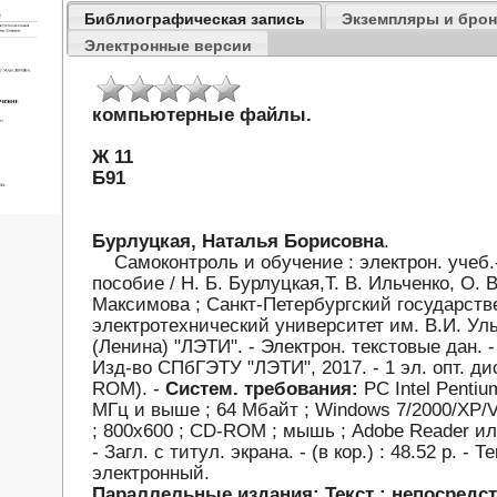
Библиографическая запись
Экземпляры и бро
Электронные версии
компьютерные файлы.
Ж 11
Б91
Бурлуцкая, Наталья Борисовна
.
Самоконтроль и обучение : электрон. учеб.
пособие / Н. Б. Бурлуцкая,Т. В. Ильченко, О. В
Максимова ; Санкт-Петербургский государст
электротехнический университет им. В.И. Ул
(Ленина) "ЛЭТИ". - Электрон. текстовые дан. -
Изд-во СПбГЭТУ "ЛЭТИ", 2017. - 1 эл. опт. ди
ROM). -
Систем. требования:
PC Intel Pentium
МГц и выше ; 64 Мбайт ; Windows 7/2000/XP/V
; 800х600 ; CD-ROM ; мышь ; Adobe Reader ил
- Загл. с титул. экрана. - (в кор.) : 48.52 р. - Те
электронный.
Параллельные издания:
Текст : непосредс