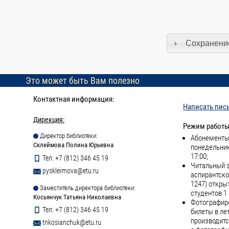
Сохранение
Это может быть Вам полезно
Контактная информация:
Написать пис
Дирекция:
Режим работы
Директор библиотеки:
Абонементы 
Склеймова Полина Юрьевна
понедельник
17:00;
Тел. +7 (812) 346 45 19
Читальный з
pyskleimova@etu.ru
аспирантско
1247) откры
Заместитель директора библиотеки:
студентов 1 
Косьянчук Татьяна Николаевна
Фотографиро
Тел. +7 (812) 346 45 19
билеты в ле
производитс
tnkosianchuk@etu.ru