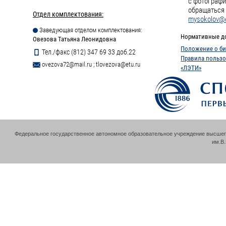
с фотографи
обращаться 
Отдел комплектования:
mysokolov@e
Заведующая отделом комплектования:
Нормативные д
Овезова Татьяна Леонидовна
Положение о би
Тел./факс (812) 347 69 33 доб.22
Правила пользо
ovezova72@mail.ru
;
tlovezova@etu.ru
«ЛЭТИ»
Федеральное государственное автономное образовательное учреждение высшег
им.В.