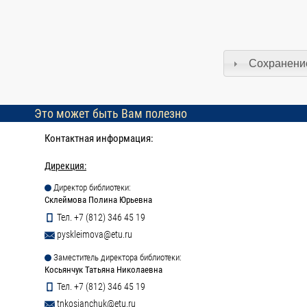
Сохранение
Это может быть Вам полезно
Контактная информация:
Дирекция:
Директор библиотеки:
Склеймова Полина Юрьевна
Тел. +7 (812) 346 45 19
pyskleimova@etu.ru
Заместитель директора библиотеки:
Косьянчук Татьяна Николаевна
Тел. +7 (812) 346 45 19
tnkosianchuk@etu.ru