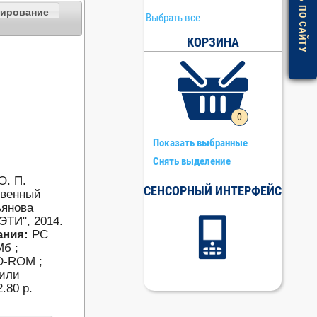
ПОМОЩЬ ПО САЙТУ
нирование
Выбрать все
КОРЗИНА
0
Показать выбранные
Снять выделение
О. П.
СЕНСОРНЫЙ ИНТЕРФЕЙС
твенный
ьянова
ЭТИ", 2014.
ания:
PC
Мб ;
CD-ROM ;
 или
2.80 р.