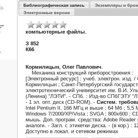
Библиографическая запись
Экземпляры и бро
Электронные версии
компьютерные файлы.
З 852
К66
Кормилицын, Олег Павлович
.
Механика конструкций приборостроения :
[Электронный ресурс] : учеб. электрон. изд. / 
Кормилицын ; Санкт-Петербургский государс
электротехнический университет им. В.И. Ул
(Ленина) "ЛЭТИ". - СПб. : Изд-во СПбГЭТУ "Л
- 1 эл. опт. диск (CD-ROM). -
Систем. требов
Intel Pentium II, 166 МГц и выше ; 64 Мб ; 5,5 
Windows 7/2000/XP/Vista ; SVGA ; 800x600 ; 
мышь. Доп. програм. средства: Adobe Reader
аналоги. - Загл. с этикетки диска. - (в кор.) : 1
Доступно в локал. и сетевом режимах