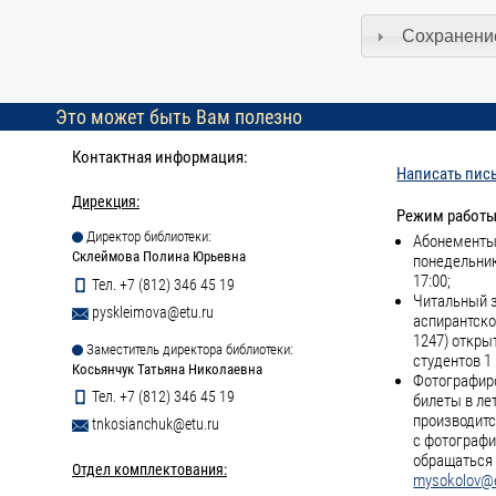
Сохранение
Это может быть Вам полезно
Контактная информация:
Написать пис
Дирекция:
Режим работы
Директор библиотеки:
Абонементы 
Склеймова Полина Юрьевна
понедельник
17:00;
Тел. +7 (812) 346 45 19
Читальный з
pyskleimova@etu.ru
аспирантско
1247) откры
Заместитель директора библиотеки:
студентов 1 
Косьянчук Татьяна Николаевна
Фотографиро
Тел. +7 (812) 346 45 19
билеты в ле
производитс
tnkosianchuk@etu.ru
с фотографи
обращаться 
Отдел комплектования:
mysokolov@e