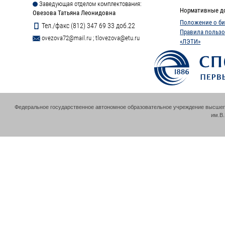
Заведующая отделом комплектования:
Нормативные д
Овезова Татьяна Леонидовна
Положение о би
Тел./факс (812) 347 69 33 доб.22
Правила пользо
ovezova72@mail.ru
;
tlovezova@etu.ru
«ЛЭТИ»
Федеральное государственное автономное образовательное учреждение высшег
им.В.