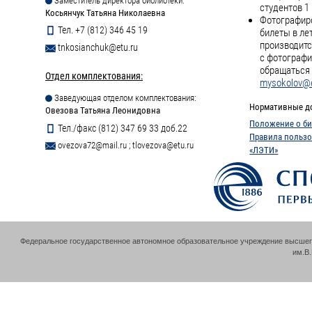
Заместитель директора библиотеки:
студентов 1 
Косьянчук Татьяна Николаевна
Фотографиро
Тел. +7 (812) 346 45 19
билеты в ле
производитс
tnkosianchuk@etu.ru
с фотографи
обращаться 
Отдел комплектования:
mysokolov@e
Заведующая отделом комплектования:
Нормативные д
Овезова Татьяна Леонидовна
Положение о би
Тел./факс (812) 347 69 33 доб.22
Правила пользо
ovezova72@mail.ru
;
tlovezova@etu.ru
«ЛЭТИ»
Федеральное государственное автономное образовательное учреждение высшег
им.В.