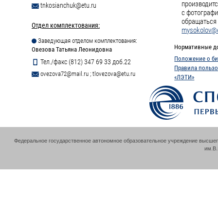
производитс
tnkosianchuk@etu.ru
с фотографи
обращаться 
Отдел комплектования:
mysokolov@e
Заведующая отделом комплектования:
Нормативные д
Овезова Татьяна Леонидовна
Положение о би
Тел./факс (812) 347 69 33 доб.22
Правила пользо
ovezova72@mail.ru
;
tlovezova@etu.ru
«ЛЭТИ»
Федеральное государственное автономное образовательное учреждение высшег
им.В.