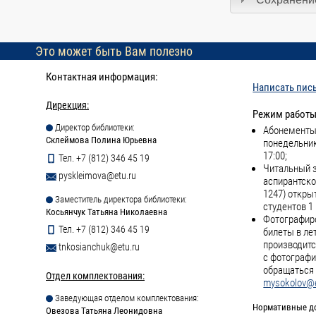
Это может быть Вам полезно
Контактная информация:
Написать пис
Дирекция:
Режим работы
Директор библиотеки:
Абонементы 
Склеймова Полина Юрьевна
понедельник
17:00;
Тел. +7 (812) 346 45 19
Читальный з
pyskleimova@etu.ru
аспирантско
1247) откры
Заместитель директора библиотеки:
студентов 1 
Косьянчук Татьяна Николаевна
Фотографиро
Тел. +7 (812) 346 45 19
билеты в ле
производитс
tnkosianchuk@etu.ru
с фотографи
обращаться 
Отдел комплектования:
mysokolov@e
Заведующая отделом комплектования:
Нормативные д
Овезова Татьяна Леонидовна