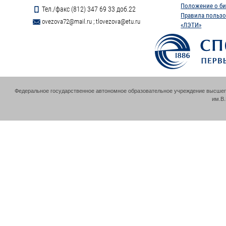
Положение о би
Тел./факс (812) 347 69 33 доб.22
Правила пользо
ovezova72@mail.ru
;
tlovezova@etu.ru
«ЛЭТИ»
Федеральное государственное автономное образовательное учреждение высшег
им.В.