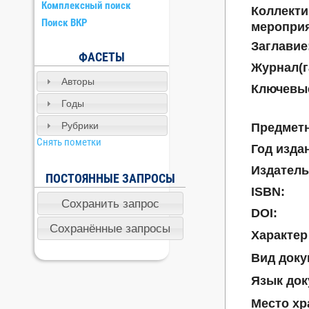
Комплексный поиск
Коллекти
Поиск ВКР
мероприя
Заглавие
ФАСЕТЫ
Журнал(г
Авторы
Ключевые
Годы
Рубрики
Предметн
Снять пометки
Год изда
Издатель
ПОСТОЯННЫЕ ЗАПРОСЫ
ISBN:
DOI:
Характер
Вид доку
Язык док
Место хр