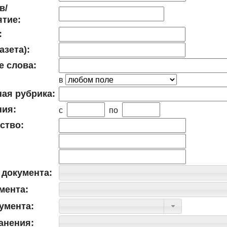
в/
тие:
:
азета):
 слова:
в
ая рубрика:
ния:
c
по
ство:
 документа:
мента:
умента:
анения: