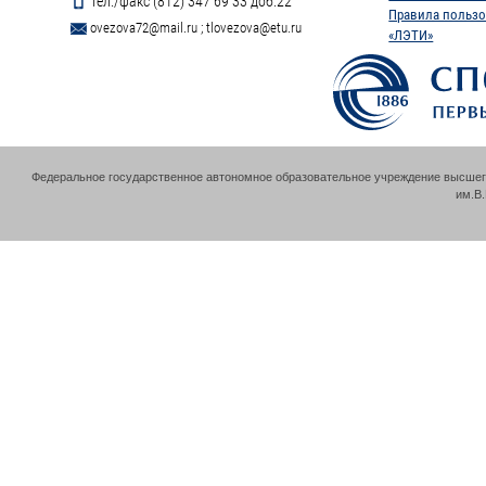
Тел./факс (812) 347 69 33 доб.22
Правила пользо
ovezova72@mail.ru
;
tlovezova@etu.ru
«ЛЭТИ»
Федеральное государственное автономное образовательное учреждение высшег
им.В.