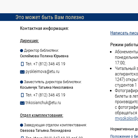
Это может быть Вам полезно
Контактная информация:
Написать пис
Дирекция:
Режим работы
Директор библиотеки:
Абонементы 
Склеймова Полина Юрьевна
понедельник
17:00;
Тел. +7 (812) 346 45 19
Читальный з
pyskleimova@etu.ru
аспирантско
1247) откры
Заместитель директора библиотеки:
студентов 1 
Косьянчук Татьяна Николаевна
Фотографиро
Тел. +7 (812) 346 45 19
билеты в ле
производитс
tnkosianchuk@etu.ru
с фотографи
обращаться 
Отдел комплектования:
mysokolov@e
Заведующая отделом комплектования:
Нормативные д
Овезова Татьяна Леонидовна
Положение о би