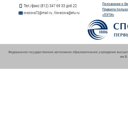
Положение о би
Тел./факс (812) 347 69 33 доб.22
Правила пользо
ovezova72@mail.ru
;
tlovezova@etu.ru
«ЛЭТИ»
Федеральное государственное автономное образовательное учреждение высшег
им.В.