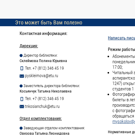
Это может быть Вам полезно
Контактная информация:
Написать пис
Дирекция:
Режим работы
Директор библиотеки:
Абонементы 
Склеймова Полина Юрьевна
понедельник
17:00;
Тел. +7 (812) 346 45 19
Читальный з
pyskleimova@etu.ru
аспирантско
1247) откры
Заместитель директора библиотеки:
студентов 1 
Косьянчук Татьяна Николаевна
Фотографиро
Тел. +7 (812) 346 45 19
билеты в ле
производитс
tnkosianchuk@etu.ru
с фотографи
обращаться 
Отдел комплектования:
mysokolov@e
Заведующая отделом комплектования:
Нормативные д
Овезова Татьяна Леонидовна