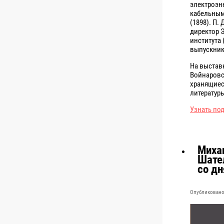
электроэн
кабельным
(1898). П.
директор 
института 
выпускник
На выстав
Войнаровс
хранящиес
литератур
Узнать по
Миха
Шате
со д
Опубликовано 