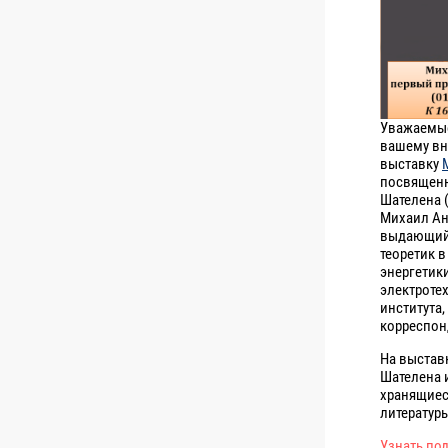
Уважаемые
вашему вн
выставку
посвященн
Шателена (0
Михаил Ан
выдающийс
теоретик в
энергетик
электроте
института,
корреспон
На выстав
Шателена 
хранящиес
литератур
Узнать по