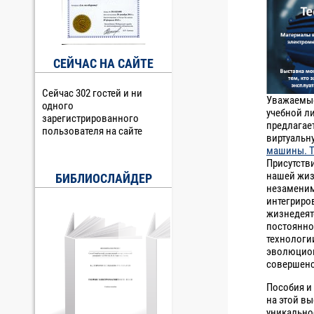
СЕЙЧАС НА САЙТЕ
Сейчас 302 гостей и ни
Уважаемые
одного
учебной л
зарегистрированного
предлагае
пользователя на сайте
виртуальн
машины. Т
Присутств
нашей жиз
БИБЛИОСЛАЙДЕР
незаменим
интегриро
жизнедеят
постоянно 
технологи
эволюцион
совершенс
Пособия и
на этой вы
уникально