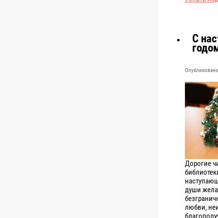
С на
годо
Опубликовано 
Дорогие ч
библиотек
наступающ
души жела
безгранич
любви, не
благополуч