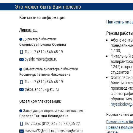
Это может быть Вам полезно
Контактная информация:
Написать пис
Дирекция:
Режим работы
Директор библиотеки:
Абонементы 
Склеймова Полина Юрьевна
понедельник
17:00;
Тел. +7 (812) 346 45 19
Читальный з
pyskleimova@etu.ru
аспирантско
1247) откры
Заместитель директора библиотеки:
студентов 1 
Косьянчук Татьяна Николаевна
Фотографиро
Тел. +7 (812) 346 45 19
билеты в ле
производитс
tnkosianchuk@etu.ru
с фотографи
обращаться 
Отдел комплектования:
mysokolov@e
Заведующая отделом комплектования:
Нормативные д
Овезова Татьяна Леонидовна
Положение о би
Тел./факс (812) 347 69 33 доб.22
Правила пользо
ovezova72@mail.ru
;
tlovezova@etu.ru
«ЛЭТИ»