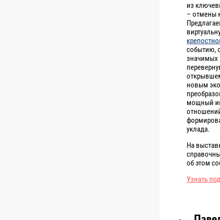
из ключев
– отмены 
Предлага
виртуальн
крепостно
событию, 
значимых 
переверну
открывшем
новым эк
преобразо
мощный и
отношений
формирова
уклада.
На выстав
справочны
об этом со
Узнать по
Паве