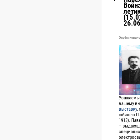
Война
лети
(15.0
26.0
Опубликовано 
Уважаемые
вашему в
выставку
,
юбилею П.
1913). Па
– выдающи
специалис
электросв