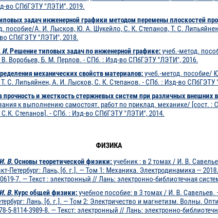
зд-во СПбГЭТУ "ЛЭТИ", 2019.
иповых задач инженерной графики методом перемены плоскостей про
д. пособие/А. И. Лысков, Ю. А. Шукейло, С. К. Степанов, Т. С. Липьяйнен,
-во СПбГЭТУ "ЛЭТИ", 2018.
 И.
Решение типовых задач по инженерной графике:
учеб.-метод. пособ
 В. Воробьев, Б. М. Перлов. - СПб. : Изд-во СПбГЭТУ "ЛЭТИ", 2016.
ределения механических свойств материалов:
учеб.-метод. пособие/ Ю
 Т. С. Липьяйнен, А. И. Лысков, С. К. Степанов. - СПб. : Изд-во СПбГЭТУ 
а прочность и жесткость стержневых систем при различных внешних 
зания к выполнению самостоят. работ по приклад. механике/ [сост. : С.
 С.К. Степанов]. - СПб. : Изд-во СПбГЭТУ "ЛЭТИ", 2014.
ФИЗИКА
И. В.
Основы теоретической физики:
учебник : в 2 томах / И. В. Савелье
нкт-Петербург: Лань, [б. г.]. — Том 1: Механика. Электродинамика — 2018.
-0619-7. — Текст : электронный // Лань: электронно-библиотечная систе
И. В.
Курс общей физики:
учебное пособие: в 3 томах / И. В. Савельев. —
тербург: Лань, [б. г.]. — Том 2: Электричество и магнетизм. Волны. Опти
978-5-8114-3989-8. — Текст: электронный // Лань: электронно-библиотеч