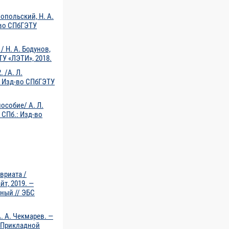
лопольский, Н. А.
д-во СПбГЭТУ
1/ Н. А. Бодунов,
ТУ «ЛЭТИ», 2018.
. /А. Л.
.: Изд-во СПбГЭТУ
пособие/ А. Л.
 СПб.: Изд-во
вриата /
йт, 2019. —
нный // ЭБС
. А. Чекмарев. —
р. Прикладной