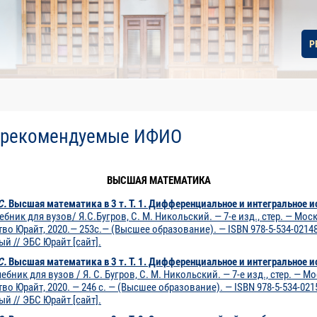
Р
, рекомендуемые ИФИО
ВЫСШАЯ МАТЕМАТИКА
С.
Высшая математика в 3 т. Т. 1. Дифференциальное и интегральное ис
ебник для вузов/ Я.С.Бугров, С. М. Никольский. — 7-е изд., стер. — Моск
во Юрайт, 2020.— 253с.— (Высшее образование). — ISBN 978-5-534-02148-
й // ЭБС Юрайт [сайт].
С.
Высшая математика в 3 т. Т. 1. Дифференциальное и интегральное ис
ебник для вузов / Я. С. Бугров, С. М. Никольский. — 7-е изд., стер. — Мо
во Юрайт, 2020. — 246 с. — (Высшее образование). — ISBN 978-5-534-0215
й // ЭБС Юрайт [сайт].