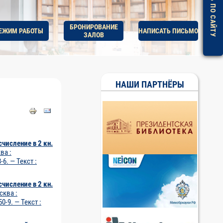
ПОМОЩЬ ПО САЙТУ
БРОНИРОВАНИЕ
ЕЖИМ РАБОТЫ
НАПИСАТЬ ПИСЬМО
ЗАЛОВ
НАШИ ПАРТНЁРЫ
числение в 2 кн.
ва :
6. — Текст :
числение в 2 кн.
сква :
0-9. — Текст :