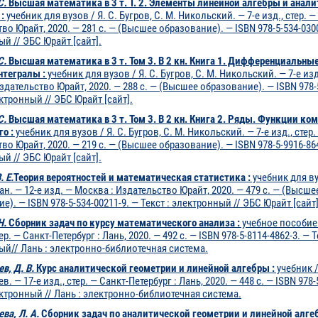
С.
Высшая математика в 3 т. Т. 2. Элементы линейной алгебры и анал
:
учебник для вузов / Я. С. Бугров, С. М. Никольский. — 7-е изд., стер. —
во Юрайт, 2020. — 281 с. — (Высшее образование). — ISBN 978-5-534-0300
й // ЭБС Юрайт [сайт].
С.
Высшая математика в 3 т. Том 3. В 2 кн. Книга 1. Дифференциальные
нтегралы :
учебник для вузов / Я. С. Бугров, С. М. Никольский. — 7-е изд.
здательство Юрайт, 2020. — 288 с. — (Высшее образование). — ISBN 978-
ектронный // ЭБС Юрайт [сайт].
С.
Высшая математика в 3 т. Том 3. В 2 кн. Книга 2. Ряды. Функции ко
о :
учебник для вузов / Я. С. Бугров, С. М. Никольский. — 7-е изд., стер.
во Юрайт, 2020. — 219 с. — (Высшее образование). — ISBN 978-5-9916-864
й // ЭБС Юрайт [сайт].
. Е.
Теория вероятностей и математическая статистика :
учебник для ву
ман. — 12-е изд. — Москва : Издательство Юрайт, 2020. — 479 с. — (Высше
е). — ISBN 978-5-534-00211-9. — Текст : электронный // ЭБС Юрайт [сайт
Н.
Сборник задач по курсу математического анализа :
учебное пособие /
тер. — Санкт-Петербург : Лань, 2020. — 492 с. — ISBN 978-5-8114-4862-3. — Т
ый// Лань : электронно-библиотечная система.
в, Д. В.
Курс аналитической геометрии и линейной алгебры :
учебник /
 — 17-е изд., стер. — Санкт-Петербург : Лань, 2020. — 448 с. — ISBN 978-
ектронный // Лань : электронно-библиотечная система.
ва, Л. А.
Сборник задач по аналитической геометрии и линейной алгеб