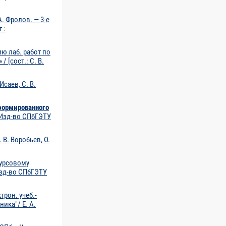
А. Фролов. — 3-е
 :
ю лаб. работ по
[сост.: С. В.
Исаев, С. В.
формированного
: Изд-во СПбГЭТУ
 В. Воробьев, О.
курсовому
 Изд-во СПбГЭТУ
трон. учеб.-
ика"/ Е. А.