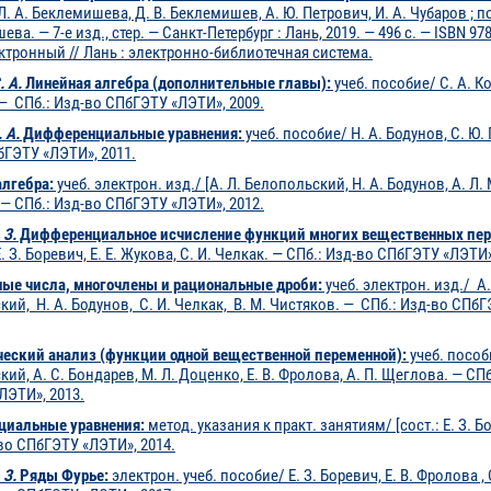
Л. А. Беклемишева, Д. В. Беклемишев, А. Ю. Петрович, И. А. Чубаров ; 
ва. — 7-е изд., стер. — Санкт-Петербург : Лань, 2019. — 496 с. — ISBN 978
ектронный // Лань : электронно-библиотечная система.
. А.
Линейная алгебра (дополнительные главы):
учеб. пособие/ С. А. Ко
— СПб.: Изд-во СПбГЭТУ «ЛЭТИ», 2009.
 А.
Дифференциальные уравнения:
учеб. пособие/ Н. А. Бодунов, С. Ю.
бГЭТУ «ЛЭТИ», 2011.
алгебра:
учеб. электрон. изд./ [А. Л. Белопольский, Н. А. Бодунов, А. Л. 
— СПб.: Изд-во СПбГЭТУ «ЛЭТИ», 2012.
 З.
Дифференциальное исчисление функций многих вещественных пе
. З. Боревич, Е. Е. Жукова, С. И. Челкак. — СПб.: Изд-во СПбГЭТУ «ЛЭТИ»
ые числа, многочлены и рациональные дроби:
учеб. электрон. изд./ А.
ий, Н. А. Бодунов, С. И. Челкак, В. М. Чистяков. — СПб.: Изд-во СПб
еский анализ (функции одной вещественной переменной):
учеб. пособи
ий, А. С. Бондарев, М. Л. Доценко, Е. В. Фролова, А. П. Щеглова. — СПб
ЛЭТИ», 2013.
иальные уравнения:
метод. указания к практ. занятиям/ [сост.: Е. З. Бо
во СПбГЭТУ «ЛЭТИ», 2014.
 З.
Ряды Фурье:
электрон. учеб. пособие/ Е. З. Боревич, Е. В. Фролова , 