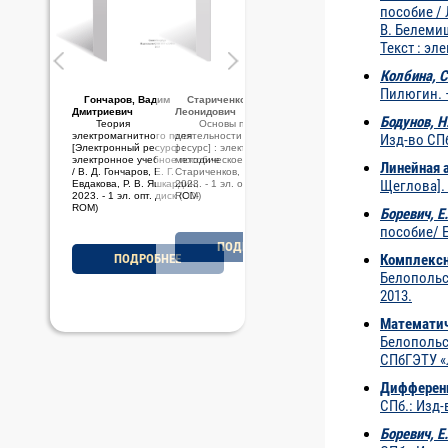
пособие / 
В. Белемише
Текст : эл
Колбина, С
Пилюгин. 
Стариченков, Алексей
Леонидович
Бодунов, Н.
Основы проектной
деятельности [Электронный
Изд-во СП
ресурс] : электронное учебно-
методическое пособие / А. Л.
Линейная 
Стариченков, М. Ф. Савельев,
Щеглова]. 
2023. - 1 эл. опт. диск (CD-
ROM)
Боревич, Е.
пособие/ Е
ПОДРОБНЕЕ
Комплексн
Белопольск
2013.
Математич
Белопольск
СПбГЭТУ «
Дифференц
СПб.: Изд-
Боревич, Е.