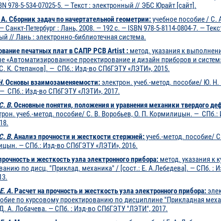
SBN 978-5-534-07025-5. — Текст : электронный // ЭБС Юрайт [сайт].
 А. Сборник задач по начертательной геометрии:
учебное пособие / С. 
 — Санкт-Петербург : Лань, 2008. — 192 с. — ISBN 978-5-8114-0804-7. — Текст
й // Лань : электронно-библиотечная система.
вание печатных плат в САПР PCB Artist :
метод. указания к выполнени
 «Автоматизированное проектирование и дизайн приборов и систем» / 
С. К. Степанов]. — СПб.: Изд-во СПбГЭТУ «ЛЭТИ», 2015.
Н.
Основы взаимозаменяемости:
электрон. учеб.-метод. пособие/ Ю. Н. 
— СПб.: Изд-во СПбГЭТУ «ЛЭТИ», 2017.
С. В.
Основные понятия, положения и уравнения механики твердого де
рон. учеб.-метод. пособие/ С. В. Воробьев, О. П. Кормилицын. — СПб.
18.
С. В.
Анализ прочности и жесткости стержней:
учеб.-метод. пособие/ С.
ицын. — СПб.: Изд-во СПбГЭТУ «ЛЭТИ», 2016.
прочность и жесткость узла электронного прибора:
метод. указания к 
анию по дисц. "Приклад. механика" / [сост.: Е. А.Лебедева]. — СПб. :
13.
Е. А.
Расчет на прочность и жесткость узла электронного прибора:
элек
собие по курсовому проектированию по дисциплине "Прикладная механ
Д. А. Лобачева. — СПб. : Изд-во СПбГЭТУ "ЛЭТИ", 2017.