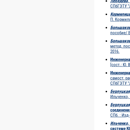
Лебедева, 
СПбГЭТУ "
Кормилицын
П. Кормили
Большаков,
пособие/ В
Большаков,
метод. пос
2016.
Инженерна
[сост.: Ю.
Инженерна
самост. ра
СПбГЭТУ "
Бурлуцкая,
Ильченко, 
Бурлуцкая,
соединени
СПб. : Изд
Ильченко, Т
системе 