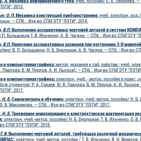
Е. А.
Механика деформируемого тела:
учеб. пособие/ Е. А. Лебедева. — 
ЛЭТИ", 2013.
, О. П.
Механика конструкций приборостроения:
учеб. электрон. изд./
цын. — СПб. : Изд-во СПбГЭТУ "ЛЭТИ", 2014.
 В.П.
Выполнение ассоциативных чертежей деталей в системе КОМП
.П. Большаков,Т. В. Ильченко, А. В. Чагина. — СПб. : Изд-во СПбГЭТУ "Л
 В.П.
Нанесение ассоциативных размеров при построении 3-D моделей
обие/ В. П. Большаков, Н. Б. Бурлуцкая, А. В. Чагина. — СПб. : Изд-во 
я и компьютерная графика:
метод. указания к лаб. работам : учеб. элек
 В. Павлова, Б. М. Перлов, А. И. Лысков]. — СПб. : Изд-во СПбГЭТУ "ЛЭТИ"
я и компьютерная графика:
электрон. учеб. - метод. пособие к практ. 
боте студентов/ Р. А. Сакаев, Ю. В. Павлова, Б. М. Перлов, А. И. Лысков 
ЛЭТИ", 2017.
 Н. Б.
Самоконтроль и обучение:
электрон. учеб.-метод. пособие/ Н. Б. Б
О. В. Максимова. — СПб. : Изд-во СПбГЭТУ "ЛЭТИ", 2017.
 Н. Б.
Трехмерное моделирование и конструкторская документация ре
я:
электрон. учеб.-метод. пособие/ Н. Б. Бурлуцкая, Т. В. Ильченко, О. В
-во СПбГЭТУ "ЛЭТИ", 2018.
. В.
Выполнение чертежей деталей, требующих различной механическ
КОМПАС:
электрон. учеб.-метод. пособие / Т. В. Ильченко, В. Н. Вересов,