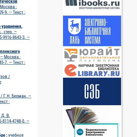
итической
 Москва :
9-9. — Текст :
 уравнения.
, стер. —
5-9916-8643-3. —
мплексного
 — Москва :
5-7. — Текст :
зов /
е
]
 Г. Н. Берман. —
екст :
 Д. В.
5-8114-4748-0. —
ре :
учебное