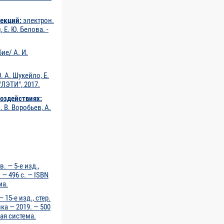
екций:
электрон.
 Е. Ю. Белова. -
ие/ А. И.
. А. Шукейло, Е.
"ЛЭТИ", 2017.
воздействиях:
 В. Воробьев, А.
в. — 5-е изд.,
 — 496 с. — ISBN
ма.
 15-е изд., стер.
ка — 2019. — 500
ная система.