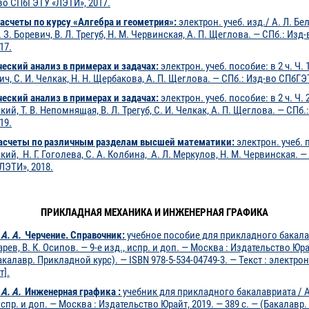
во СПбГЭТУ «ЛЭТИ», 2017.
асчеты по курсу «Алгебра и геометрия»:
электрон. учеб. изд./ А. Л. Бе
. З. Боревич, В. Л. Трегуб, Н. М. Червинская, А. П. Щеглова. — СПб.: Из
17.
еский анализ в примерах и задачах:
электрон. учеб. пособие: в 2 ч. Ч. 
вич, С. И. Челкак, Н. Н. Щербакова, А. П. Щеглова. — СПб.: Изд-во СПбГЭ
еский анализ в примерах и задачах:
электрон. учеб. пособие: в 2 ч. Ч. 2
ий, Т. В. Непомнящая, В. Л. Трегуб, С. И. Челкак, А. П. Щеглова. — СПб
19.
асчеты по различным разделам высшей математики:
электрон. учеб. 
ий, Н. Г. Гоголева, С. А. Колбина, А. Л. Меркулов, Н. М. Червинская. —
ЛЭТИ», 2018.
ПРИКЛАДНАЯ МЕХАНИКА И ИНЖЕНЕРНАЯ ГРАФИКА
А. А.
Черчение. Справочник:
учебное пособие для прикладного бакала
арев, В. К. Осипов. — 9-е изд., испр. и доп. — Москва : Издательство Юра
Бакалавр. Прикладной курс). — ISBN 978-5-534-04749-3. — Текст : электро
т].
А. А.
Инженерная графика :
учебник для прикладного бакалавриата / А
 испр. и доп. — Москва : Издательство Юрайт, 2019. — 389 с. — (Бакалав