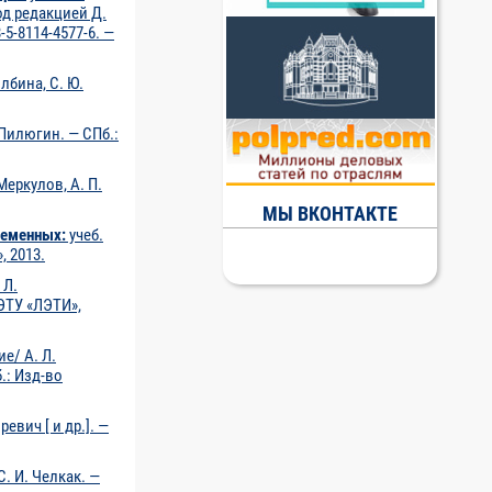
под редакцией Д.
-5-8114-4577-6. —
лбина, С. Ю.
 Пилюгин. — СПб.:
Меркулов, А. П.
МЫ ВКОНТАКТЕ
ременных:
учеб.
, 2013.
 Л.
ГЭТУ «ЛЭТИ»,
е/ А. Л.
.: Изд-во
ревич [ и др.]. —
С. И. Челкак. —