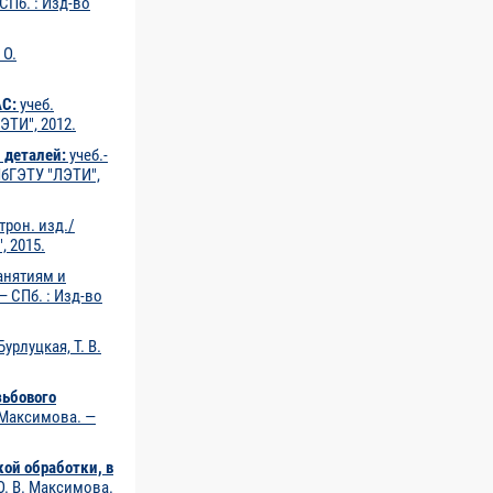
СПб. : Изд-во
 О.
АС:
учеб.
ЭТИ", 2012.
 деталей:
учеб.-
СПбГЭТУ "ЛЭТИ",
трон. изд./
, 2015.
занятиям и
— СПб. : Изд-во
урлуцкая, Т. В.
зьбового
. Максимова. —
ой обработки, в
 О. В. Максимова.