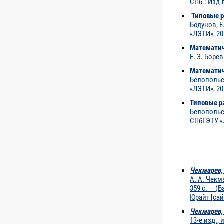
СПб.: Изд-
Типовые р
Бодунов, Е
«ЛЭТИ», 20
Математич
Е. З. Боре
Математич
Белопольск
«ЛЭТИ», 20
Типовые р
Белопольск
СПбГЭТУ «
Чекмарев, 
А. А. Чекм
359 с. — (
Юрайт [сай
Чекмарев, 
13-е изд.,