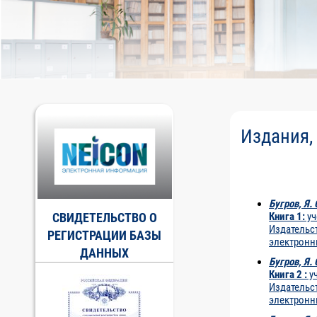
Издания
Бугров, Я. 
СВИДЕТЕЛЬСТВО О
Книга 1:
уч
Издательст
РЕГИСТРАЦИИ БАЗЫ
электронны
ДАННЫХ
Бугров, Я. 
Книга 2 :
уч
Издательст
электронны