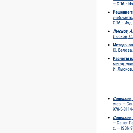
— СПб. : И
Решение т
учеб.-мето
СПб. : Изд
Лысков, А.
Лысков, С.
Методы оп
Ю. Белова,
Расчеты н
метод. ука
И. Лысков,
Савельев, 
стер. — Са
978-5-8114
Савельев, 
— Санкт-Пе
с. — ISBN 