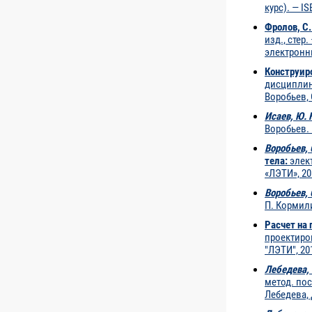
курс). — I
Фролов, С.
изд., стер.
электронны
Конструиро
дисциплине
Воробьев, 
Исаев, Ю. 
Воробьев. 
Воробьев, 
тела:
элект
«ЛЭТИ», 20
Воробьев, 
П. Кормил
Расчет на 
проектиров
"ЛЭТИ", 20
Лебедева, 
метод. по
Лебедева, 