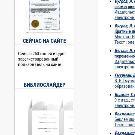
Бугров, Я. 
геометрии 
Издательст
электронны
Бугров, Я. 
Кратные и
Москва : И
СЕЙЧАС НА САЙТЕ
Текст : эл
Бугров, Я. 
Сейчас 250 гостей и один
переменног
зарегистрированный
Издательст
пользователь на сайте
электронны
Гмурман, В
В. Е. Гмур
БИБЛИОСЛАЙДЕР
образовани
Берман, Г. 
9-е изд., с
электронн
Беклемише
Беклемишев.
Текст : эл
Беклемише