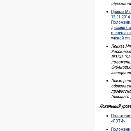
образоват
Приказ Ми
13.01.2014
Положения
диссертац
степени ка
ученой сте
Приказ Ми
Российско
№1246 "Об
положения
библиотек
заведения
Примерное
образоват
профессио
(высшего у
Локальный уров
Положение
«ЛЭТИ»
Положение