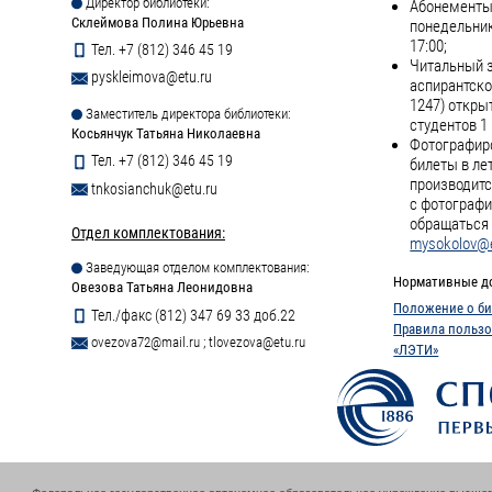
Директор библиотеки:
Абонементы 
Склеймова Полина Юрьевна
понедельник
17:00;
Тел. +7 (812) 346 45 19
Читальный з
pyskleimova@etu.ru
аспирантско
1247) откры
Заместитель директора библиотеки:
студентов 1 
Косьянчук Татьяна Николаевна
Фотографиро
Тел. +7 (812) 346 45 19
билеты в ле
производитс
tnkosianchuk@etu.ru
с фотографи
обращаться 
Отдел комплектования:
mysokolov@e
Заведующая отделом комплектования:
Нормативные д
Овезова Татьяна Леонидовна
Положение о би
Тел./факс (812) 347 69 33 доб.22
Правила пользо
ovezova72@mail.ru
;
tlovezova@etu.ru
«ЛЭТИ»