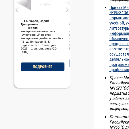
Приказ Мин
№1953 "Об
нормативо
Гончаров, Вадим
Стариченков, Алексей
учебной, 
Дмитриевич
Леонидович
литератур
Теория
Основы проектной
электромагнитного поля
деятельности [Электронный
информаци
[Электронный ресурс] :
ресурс] : электронное учебно-
обеспечен
электронное учебное пособие
методическое пособие / А. Л.
/ В. Д. Гончаров, Е. Г.
Стариченков, М. Ф. Савельев,
процесса 
Евдакова, Р. В. Яшкардин,
2023. - 1 эл. опт. диск (CD-
соответст
2023. - 1 эл. опт. диск (CD-
ROM)
ROM)
осуществл
деятельно
ПОДРОБНЕЕ
программ
ПОДРОБНЕЕ
профессио
Приказ Ми
Российско
№1623 "Об
нормативо
учебных з
части, ка
информаци
Постановл
Российско
№966 "О л