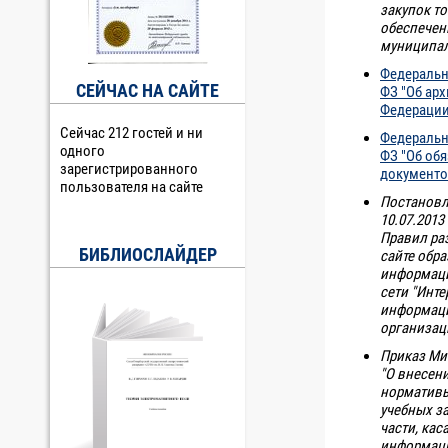
закупок то
обеспечен
муниципал
Федеральн
СЕЙЧАС НА САЙТЕ
ФЗ "Об ар
Федерации
Сейчас 212 гостей и ни
Федеральн
одного
ФЗ "Об об
зарегистрированного
документо
пользователя на сайте
Постановл
10.07.201
Правил ра
БИБЛИОСЛАЙДЕР
сайте обр
информац
сети "Инте
информаци
организац
Приказ Ми
"О внесен
нормативы
учебных з
части, ка
информаци