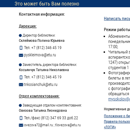
Это может быть Вам полезно
Контактная информация:
Написать пис
Дирекция:
Режим работы
Директор библиотеки:
Абонементы 
Склеймова Полина Юрьевна
понедельник
17:00;
Тел. +7 (812) 346 45 19
Читальный з
pyskleimova@etu.ru
аспирантско
1247) откры
Заместитель директора библиотеки:
студентов 1 
Косьянчук Татьяна Николаевна
Фотографиро
Тел. +7 (812) 346 45 19
билеты в ле
производитс
tnkosianchuk@etu.ru
с фотографи
обращаться 
Отдел комплектования:
mysokolov@e
Заведующая отделом комплектования:
Нормативные д
Овезова Татьяна Леонидовна
Положение о би
Тел./факс (812) 347 69 33 доб.22
Правила пользо
ovezova72@mail.ru
;
tlovezova@etu.ru
«ЛЭТИ»