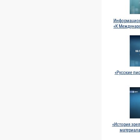
Информацион
«К Междунар
«Русские пи
«История зре
материала