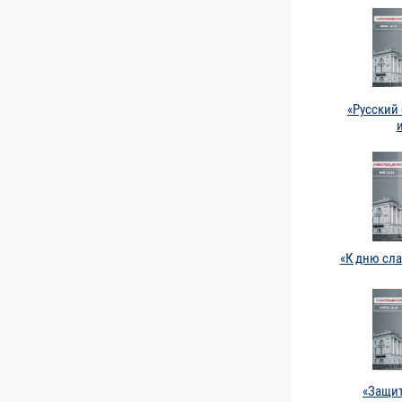
«Русский
«К дню сл
«Защит