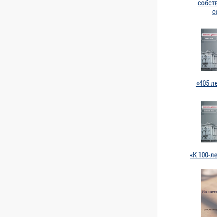
собст
с
«405 л
«К 100-л