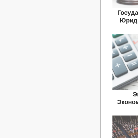
Госуда
Юриди
Э
Эконо