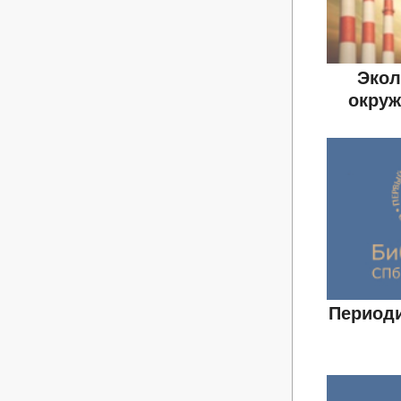
Экол
окру
Периоди