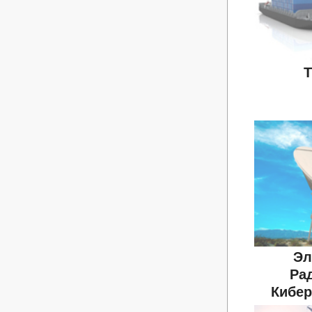
Т
Эл
Ра
Кибер