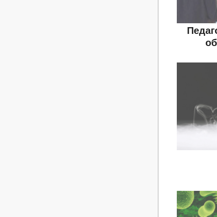
Педаг
об