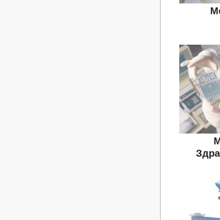
М
М
Здра