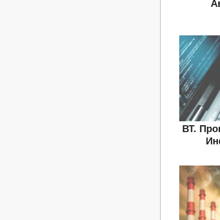
А
ВТ. Пр
Ин