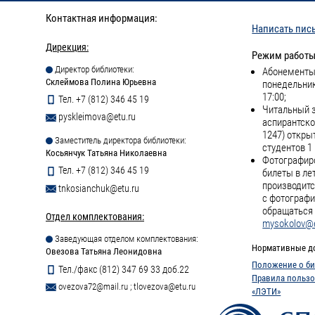
Контактная информация:
Написать пис
Дирекция:
Режим работы
Директор библиотеки:
Абонементы 
Склеймова Полина Юрьевна
понедельник
17:00;
Тел. +7 (812) 346 45 19
Читальный з
pyskleimova@etu.ru
аспирантско
1247) откры
Заместитель директора библиотеки:
студентов 1 
Косьянчук Татьяна Николаевна
Фотографиро
Тел. +7 (812) 346 45 19
билеты в ле
производитс
tnkosianchuk@etu.ru
с фотографи
обращаться 
Отдел комплектования:
mysokolov@e
Заведующая отделом комплектования:
Нормативные д
Овезова Татьяна Леонидовна
Положение о би
Тел./факс (812) 347 69 33 доб.22
Правила пользо
ovezova72@mail.ru
;
tlovezova@etu.ru
«ЛЭТИ»