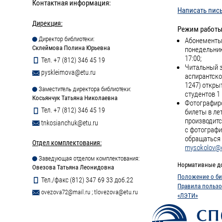
Контактная информация:
Написать пис
Дирекция:
Режим работы
Директор библиотеки:
Абонементы 
Склеймова Полина Юрьевна
понедельник
17:00;
Тел. +7 (812) 346 45 19
Читальный з
pyskleimova@etu.ru
аспирантско
1247) откры
Заместитель директора библиотеки:
студентов 1 
Косьянчук Татьяна Николаевна
Фотографиро
Тел. +7 (812) 346 45 19
билеты в ле
производитс
tnkosianchuk@etu.ru
с фотографи
обращаться 
Отдел комплектования:
mysokolov@e
Заведующая отделом комплектования:
Нормативные д
Овезова Татьяна Леонидовна
Положение о би
Тел./факс (812) 347 69 33 доб.22
Правила пользо
ovezova72@mail.ru
;
tlovezova@etu.ru
«ЛЭТИ»