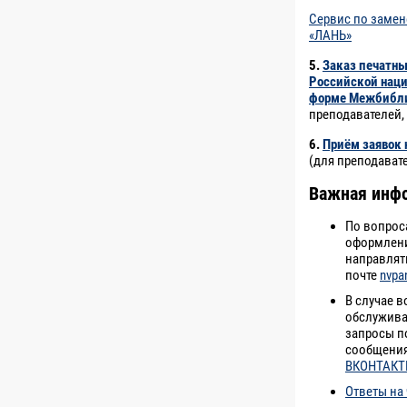
Cервис по замен
«ЛАНЬ»
5.
Заказ печатны
Российской наци
форме Межбибли
преподавателей,
6.
Приём заявок 
(для преподават
Важная инф
По вопрос
оформлени
направлят
почте
nvpa
В случае 
обслужива
запросы 
сообщени
ВКОНТАКТ
Ответы на