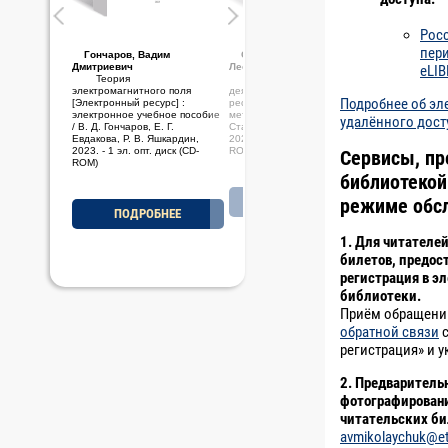
Рос
пер
Гончаров, Вадим
Стариченков, Алексей
Дмитриевич
Леонидович
eLI
Теория
Основы проектной
электромагнитного поля
деятельности [Электронный
Подробнее об эл
[Электронный ресурс] :
ресурс] : электронное учебно-
электронное учебное пособие
методическое пособие / А. Л.
удалённого дост
/ В. Д. Гончаров, Е. Г.
Стариченков, М. Ф. Савельев,
Евдакова, Р. В. Яшкардин,
2023. - 1 эл. опт. диск (CD-
2023. - 1 эл. опт. диск (CD-
ROM)
Сервисы, п
ROM)
библиотекой
ПОДРОБНЕЕ
режиме обс
ПОДРОБНЕЕ
1. Для читателе
билетов, предос
регистрация в э
библиотеки.
Приём обращени
обратной связи
с
регистрация» и у
2. Предварительн
фотографировани
читательских би
avmikolaychuk@et