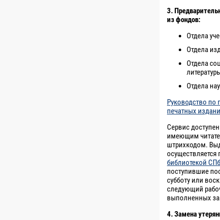
3. Предваритель
из фондов:
Отдела уче
Отдела из
Отдела со
литературы
Отдела на
Руководство по 
печатных издан
Сервис доступен
имеющим читате
штрихкодом. Выд
осуществляется
библиотекой СП
поступившие пос
субботу или вос
следующий рабоч
выполненных зак
4. Замена утеря