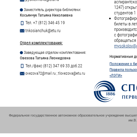
аспирантско
1247) откры
Заместитель директора библиотеки:
студентов 1 
Косьянчук Татьяна Николаевна
Фотографиро
Тел. +7 (812) 346 45 19
билеты в ле
производитс
tnkosianchuk@etu.ru
с фотографи
обращаться 
Отдел комплектования:
mysokolov@e
Заведующая отделом комплектования:
Нормативные д
Овезова Татьяна Леонидовна
Положение о би
Тел./факс (812) 347 69 33 доб.22
Правила пользо
ovezova72@mail.ru
;
tlovezova@etu.ru
«ЛЭТИ»
Федеральное государственное автономное образовательное учреждение высшег
им.В.