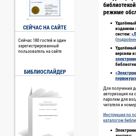
библиотекой
режиме обс
Удалённый
СЕЙЧАС НА САЙТЕ
изданиям 
систем:
«
(
подробне
Сейчас 180 гостей и один
зарегистрированный
Удалённый
пользователь на сайте
версиям и
электронн
библиотек
БИБЛИОСЛАЙДЕР
«Электрон
первокурс
Для получения д
авторизация на 
паролем для вхо
читателя и номер
Инструкция по 
каталогом библи
Электронн
доступа: