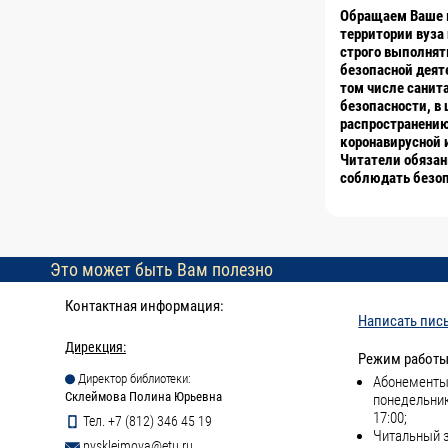
Обращаем Ваше в
территории вуза
строго выполнят
безопасной деят
том числе санит
безопасности, в
распространению
коронавирусной 
Читатели обязан
соблюдать безоп
Это может быть Вам полезно
Контактная информация:
Написать пис
Дирекция:
Режим работы
Директор библиотеки:
Абонементы 
Склеймова Полина Юрьевна
понедельник
17:00;
Тел. +7 (812) 346 45 19
Читальный з
pyskleimova@etu.ru