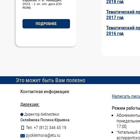
Евдакова, Р. В. Яшкардин,
2018 год
2023. - 1 эл. опт. диск (CD-
ROM)
Тематический п
2017 год
ПОДРОБНЕЕ
Тематический п
2016 год
Это может быть Вам полезно
Контактная информация:
Написать пис
Дирекция:
Режим работы
Директор библиотеки:
Абонементы 
Стариченков, Алексей
Леонидович
Склеймова Полина Юрьевна
понедельник
Основы проектной
17:00;
деятельности [Электронный
Тел. +7 (812) 346 45 19
ресурс] : электронное учебно-
Читальный з
методическое пособие / А. Л.
pyskleimova@etu.ru
аспирантско
Стариченков, М. Ф. Савельев,