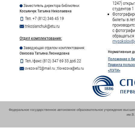
2023. - 1 эл. опт. диск (CD-
1247) откры
Заместитель директора библиотеки:
ROM)
студентов 1 
Косьянчук Татьяна Николаевна
Фотографиро
Тел. +7 (812) 346 45 19
билеты в ле
ПОДРОБНЕЕ
производитс
tnkosianchuk@etu.ru
с фотографи
обращаться 
Отдел комплектования:
mysokolov@e
Заведующая отделом комплектования:
Нормативные д
Овезова Татьяна Леонидовна
Положение о би
Тел./факс (812) 347 69 33 доб.22
Правила пользо
ovezova72@mail.ru
;
tlovezova@etu.ru
«ЛЭТИ»
Федеральное государственное автономное образовательное учреждение высшег
им.В.