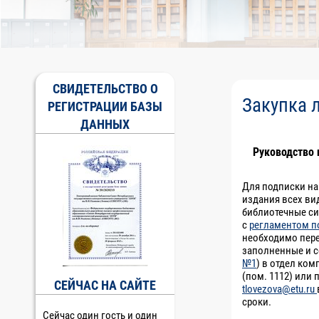
СВИДЕТЕЛЬСТВО О
Закупка 
РЕГИСТРАЦИИ БАЗЫ
ДАННЫХ
Руководство 
Для подписки на
издания всех ви
библиотечные си
с
регламентом п
необходимо пере
заполненные и с
№1
) в отдел ко
(пом. 1112) или 
СЕЙЧАС НА САЙТЕ
tlovezova@etu.ru
сроки.
Сейчас один гость и один